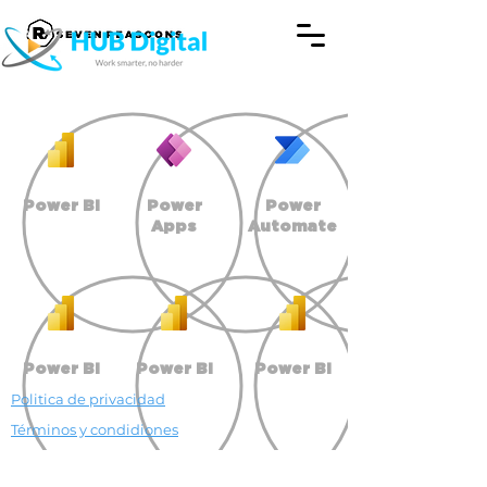
Power BI
Power
Power
Apps
Automate
Power BI
Power BI
Power BI
Politica de privacidad
Términos y condidiones